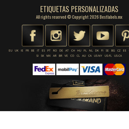
ETIQUETAS PERSONALIZADAS
All rights reserved © Copyright 2026 Bestlabels.mx
EU
UK
IE
FR
BE
IT
ES
PT
RO
DE
AT
CH
HU
PL
NL
DK
FI
SE
BG
CZ
EE
SI
SK
MX
AR
BR
VE
CO
CL
AU
CA
US-NY
US-FL
US-CA