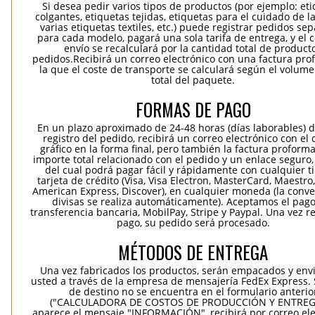
Si desea pedir varios tipos de productos (por ejemplo: et
colgantes, etiquetas tejidas, etiquetas para el cuidado de la
varias etiquetas textiles, etc.) puede registrar pedidos se
para cada modelo, pagará una sola tarifa de entrega, y el 
envío se recalculará por la cantidad total de product
pedidos.Recibirá un correo electrónico con una factura pr
la que el coste de transporte se calculará según el volum
total del paquete.
FORMAS DE PAGO
En un plazo aproximado de 24-48 horas (días laborables) 
registro del pedido, recibirá un correo electrónico con el
gráfico en la forma final, pero también la factura proforma
importe total relacionado con el pedido y un enlace seguro,
del cual podrá pagar fácil y rápidamente con cualquier t
tarjeta de crédito (Visa, Visa Electron, MasterCard, Maestro,
American Express, Discover), en cualquier moneda (la conv
divisas se realiza automáticamente). Aceptamos el pag
transferencia bancaria, MobilPay, Stripe y Paypal. Una vez re
pago, su pedido será procesado.
MÉTODOS DE ENTREGA
Una vez fabricados los productos, serán empacados y env
usted a través de la empresa de mensajería FedEx Express. S
de destino no se encuentra en el formulario anterio
("CALCULADORA DE COSTOS DE PRODUCCIÓN Y ENTREGA
aparece el mensaje "INFORMACIÓN", recibirá por correo ele