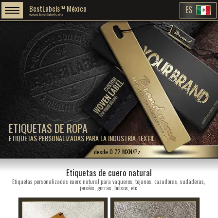
BestLabels™ México
ES
www.bestlabels.mx
ETIQUETAS DE ROPA
ETIQUETAS PERSONALIZADAS PARA LA INDUSTRIA TEXTIL
...desde 0.72 MXN/Pz.
Etiquetas de cuero natural
Etiquetas personalizadas cuero natural para vaqueros, tejanos, cazadoras, sudaderas,
jerséis, gorras, bolsos, etc.