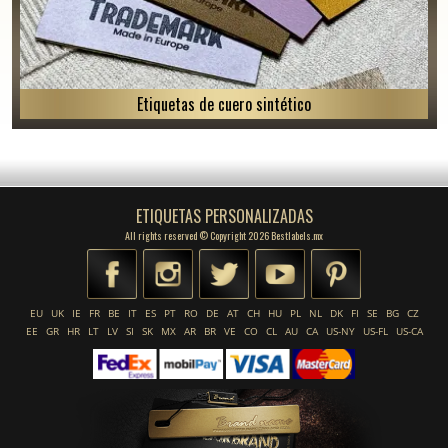
Etiquetas de cuero sintético
ETIQUETAS PERSONALIZADAS
All rights reserved © Copyright 2026 Bestlabels.mx
EU
UK
IE
FR
BE
IT
ES
PT
RO
DE
AT
CH
HU
PL
NL
DK
FI
SE
BG
CZ
EE
GR
HR
LT
LV
SI
SK
MX
AR
BR
VE
CO
CL
AU
CA
US-NY
US-FL
US-CA