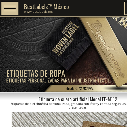
BestLabels™ México
www.bestlabels.mx
ETIQUETAS DE ROPA
ETIQUETAS PERSONALIZADAS PARA LA INDUSTRIA TEXTIL
...desde 0.72 MXN/Pz.
Etiqueta de cuero artificial Model EP-M112
Etiquetas de piel sintética personalizada, grabada con láser y cortada según la
presentadas.