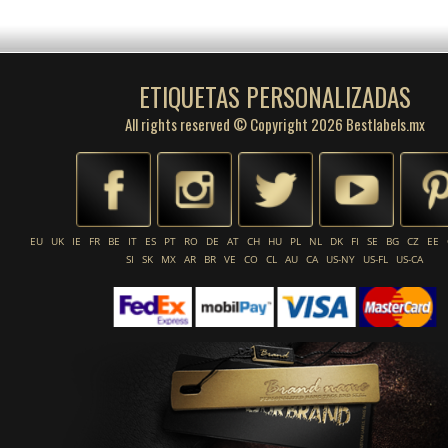
ETIQUETAS PERSONALIZADAS
All rights reserved © Copyright 2026 Bestlabels.mx
EU
UK
IE
FR
BE
IT
ES
PT
RO
DE
AT
CH
HU
PL
NL
DK
FI
SE
BG
CZ
EE
SI
SK
MX
AR
BR
VE
CO
CL
AU
CA
US-NY
US-FL
US-CA