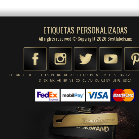
ETIQUETAS PERSONALIZADAS
All rights reserved © Copyright 2026 Bestlabels.mx
EU
UK
IE
FR
BE
IT
ES
PT
RO
DE
AT
CH
HU
PL
NL
DK
FI
SE
BG
CZ
EE
SI
SK
MX
AR
BR
VE
CO
CL
AU
CA
US-NY
US-FL
US-CA