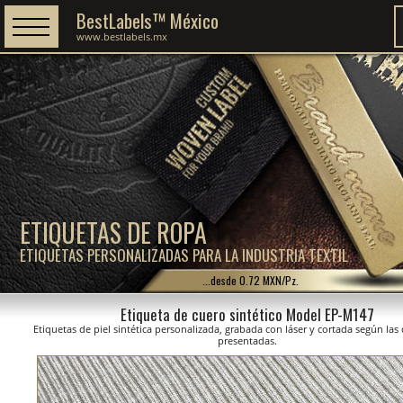
BestLabels™ México
www.bestlabels.mx
ETIQUETAS DE ROPA
ETIQUETAS PERSONALIZADAS PARA LA INDUSTRIA TEXTIL
...desde 0.72 MXN/Pz.
Etiqueta de cuero sintético Model EP-M147
Etiquetas de piel sintética personalizada, grabada con láser y cortada según la
presentadas.