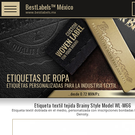
BestLabels™ México
www.bestlabels.mx
ETIQUETAS DE ROPA
ETIQUETAS PERSONALIZADAS PARA LA INDUSTRIA TEXTIL
...desde 0.72 MXN/Pz.
Etiqueta textil tejida Brainy Style Model WL-M66
Etiqueta textil doblada en el medio, personalizada con inscripciones bordadas 
Density.