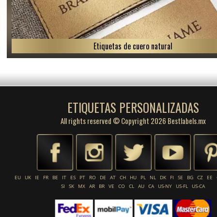
Etiquetas de cuero natural
ETIQUETAS PERSONALIZADAS
All rights reserved © Copyright 2026 Bestlabels.mx
EU
UK
IE
FR
BE
IT
ES
PT
RO
DE
AT
CH
HU
PL
NL
DK
FI
SE
BG
CZ
EE
SI
SK
MX
AR
BR
VE
CO
CL
AU
CA
US-NY
US-FL
US-CA