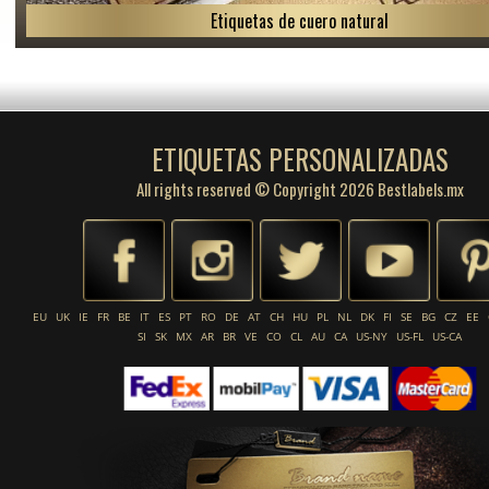
Etiquetas de cuero natural
ETIQUETAS PERSONALIZADAS
All rights reserved © Copyright 2026 Bestlabels.mx
EU
UK
IE
FR
BE
IT
ES
PT
RO
DE
AT
CH
HU
PL
NL
DK
FI
SE
BG
CZ
EE
SI
SK
MX
AR
BR
VE
CO
CL
AU
CA
US-NY
US-FL
US-CA