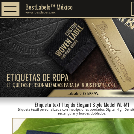
BestLabels™ México
www.bestlabels.mx
ETIQUETAS DE ROPA
ETIQUETAS PERSONALIZADAS PARA LA INDUSTRIA TEXTIL
...desde 0.72 MXN/Pz.
Etiqueta textil tejida Elegant Style Model WL-M1
Etiqueta textil personalizada con inscripciones bordados Digital High Densi
rectangular y bordes doblados.