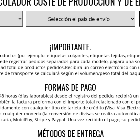
CULADOR COSTE DE PRODUCCIÓN Y DE E
¡IMPORTANTE!
roductos (por ejemplo: etiquetas colgantes, etiquetas tejidas, etiqu
 puede registrar pedidos separados para cada modelo, pagará una sola
idad total de productos pedidos.Recibirá un correo electrónico con 
te de transporte se calculará según el volumen/peso total del paqu
FORMAS DE PAGO
 horas (días laborables) desde el registro del pedido, recibirá un 
ambién la factura proforma con el importe total relacionado con el p
pidamente con cualquier tipo de tarjeta de crédito (Visa, Visa Elect
en cualquier moneda (la conversión de divisas se realiza automáti
caria, MobilPay, Stripe y Paypal. Una vez recibido el pago, su pedi
MÉTODOS DE ENTREGA