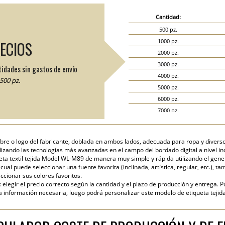
Cantidad:
500 pz.
1000 pz.
RECIOS
2000 pz.
3000 pz.
tidades sin gastos de envío
4000 pz.
500 pz.
5000 pz.
6000 pz.
7000 pz.
8000 pz.
9000 pz.
bre o logo del fabricante, doblada en ambos lados, adecuada para ropa y diversos 
10000 pz.
ilizando las tecnologías más avanzadas en el campo del bordado digital a nivel ind
15000 pz.
ta textil tejida Model WL-M89 de manera muy simple y rápida utilizando el genera
ual puede seleccionar una fuente favorita (inclinada, artística, regular, etc.), ta
20000 pz.
cionar sus colores favoritos.
elegir el precio correcto según la cantidad y el plazo de producción y entrega. P
nformación necesaria, luego podrá personalizar este modelo de etiqueta tejida 