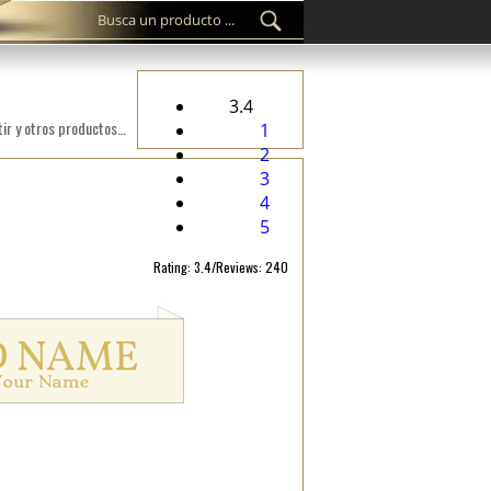
3.4
Etiqueta personalizada WL-M89 bordada digital en un material textil adecuado para topa, accesorios de vestir y otros productos textiles.
1
2
3
4
5
Rating: 3.4/Reviews: 240