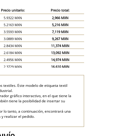
Precio unitario:
Precio total:
5.9322 MXN
2,966 MXN
5.2163 MXN
5,216 MXN
3.5593 MXN
7,119 MXN
3.0889 MXN
9,267 MXN
2.8434 MXN
11,374 MXN
2.6184 MXN
13,092 MXN
2.4956 MXN
14,974 MXN
2.3729 MXN
16,610 MXN
2.2502 MXN
18,001 MXN
2.1274 MXN
19,147 MXN
textiles. Este modelo de etiqueta textil
2.0251 MXN
20,251 MXN
ustrial.
1.4319 MXN
21,479 MXN
dor gráfico interactivo, en el que tiene la
mbién tiene la posibilidad de insertar su
1.1864 MXN
23,729 MXN
or lo tanto, a continuación, encontrará una
y realizar el pedido.