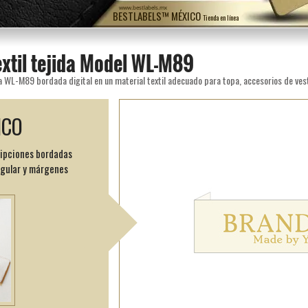
www.bestlabels.mx
BESTLABELS™ MÉXICO
Tienda en línea
extil tejida Model WL-M89
ICO
ripciones bordadas
ngular y márgenes