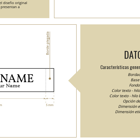
l diseño original
e presentan a
Borde plegada
DAT
Características gener
Bordad
Base 
Fondo 
Color texto - hi
Color texto - hilo
Opción de
Dimensión e
Dimensión eti