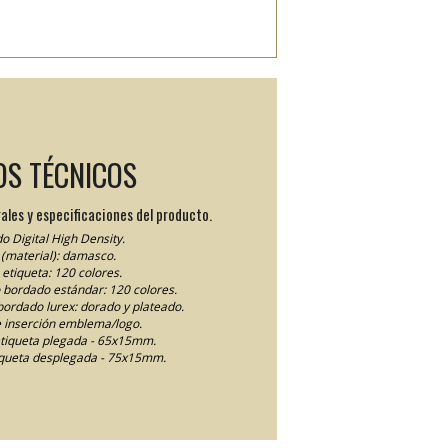
OS TÉCNICOS
ales y especificaciones del producto.
o Digital High Density.
(material): damasco.
etiqueta: 120 colores.
lo bordado estándar: 120 colores.
 bordado lurex: dorado y plateado.
 inserción emblema/logo.
tiqueta plegada - 65x15mm.
queta desplegada - 75x15mm.