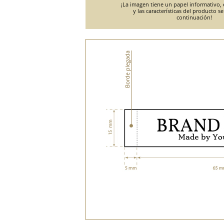
¡La imagen tiene un papel informativo, e
y las características del producto s
continuación!
Borde plegada