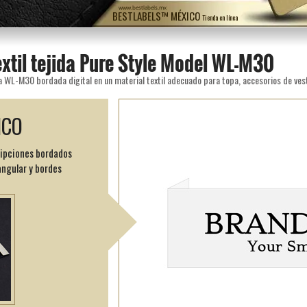
www.bestlabels.mx
BESTLABELS™ MÉXICO
Tienda en línea
extil tejida Pure Style Model WL-M30
ICO
ripciones bordados
angular y bordes