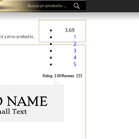
3.69
Etiqueta personalizada WL-M30 bordada digital en un material textil adecuado para topa, accesorios de vestir y otros productos textiles.
1
2
3
4
5
Rating: 3.69/Reviews: 223