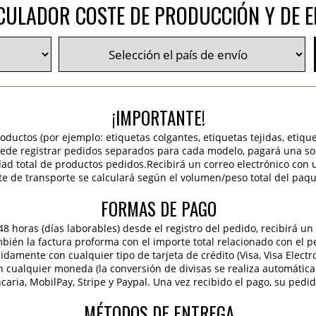
CULADOR COSTE DE PRODUCCIÓN Y DE E
¡IMPORTANTE!
roductos (por ejemplo: etiquetas colgantes, etiquetas tejidas, etiqu
 puede registrar pedidos separados para cada modelo, pagará una sola
idad total de productos pedidos.Recibirá un correo electrónico con 
te de transporte se calculará según el volumen/peso total del paqu
FORMAS DE PAGO
 horas (días laborables) desde el registro del pedido, recibirá un 
ambién la factura proforma con el importe total relacionado con el p
pidamente con cualquier tipo de tarjeta de crédito (Visa, Visa Elect
en cualquier moneda (la conversión de divisas se realiza automáti
caria, MobilPay, Stripe y Paypal. Una vez recibido el pago, su pedi
MÉTODOS DE ENTREGA