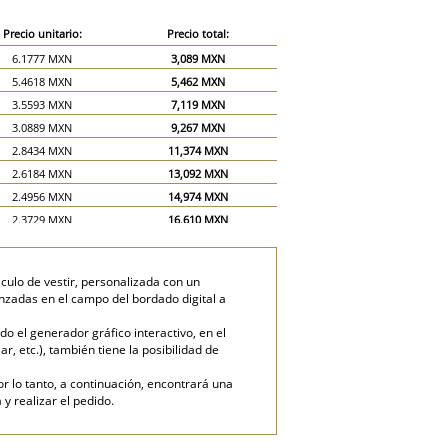
Precio unitario:
Precio total:
6.1777 MXN
3,089 MXN
5.4618 MXN
5,462 MXN
3.5593 MXN
7,119 MXN
3.0889 MXN
9,267 MXN
2.8434 MXN
11,374 MXN
2.6184 MXN
13,092 MXN
2.4956 MXN
14,974 MXN
2.3729 MXN
16,610 MXN
2.2502 MXN
18,001 MXN
2.1274 MXN
19,147 MXN
iculo de vestir, personalizada con un
2.0251 MXN
20,251 MXN
anzadas en el campo del bordado digital a
1.4319 MXN
21,479 MXN
o el generador gráfico interactivo, en el
1.1864 MXN
23,729 MXN
ar, etc.), también tiene la posibilidad de
or lo tanto, a continuación, encontrará una
y realizar el pedido.