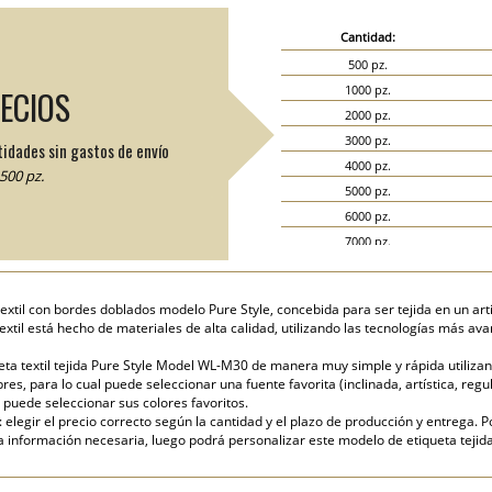
Cantidad:
500 pz.
1000 pz.
RECIOS
2000 pz.
3000 pz.
tidades sin gastos de envío
4000 pz.
500 pz.
5000 pz.
6000 pz.
7000 pz.
8000 pz.
9000 pz.
textil con bordes doblados modelo Pure Style, concebida para ser tejida en un art
10000 pz.
xtil está hecho de materiales de alta calidad, utilizando las tecnologías más av
15000 pz.
ta textil tejida Pure Style Model WL-M30 de manera muy simple y rápida utilizand
20000 pz.
es, para lo cual puede seleccionar una fuente favorita (inclinada, artística, regul
 puede seleccionar sus colores favoritos.
elegir el precio correcto según la cantidad y el plazo de producción y entrega. P
nformación necesaria, luego podrá personalizar este modelo de etiqueta tejida 