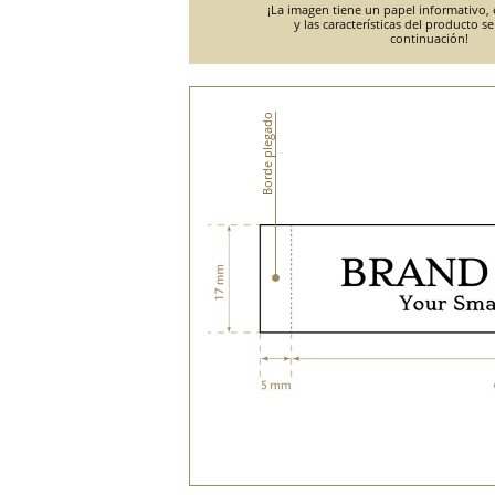
¡La imagen tiene un papel informativo, e
y las características del producto s
continuación!
Borde plegado