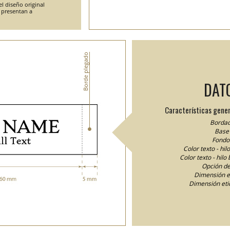
l diseño original
e presentan a
Borde plegado
DAT
Características gener
Bordad
Base 
Fondo 
Color texto - hi
Color texto - hilo
Opción de
Dimensión e
Dimensión eti