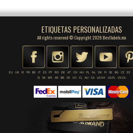
ETIQUETAS PERSONALIZADAS
All rights reserved © Copyright 2026 Bestlabels.mx
EU
UK
IE
FR
BE
IT
ES
PT
RO
DE
AT
CH
HU
PL
NL
DK
FI
SE
BG
CZ
EE
SI
SK
MX
AR
BR
VE
CO
CL
AU
CA
US-NY
US-FL
US-CA