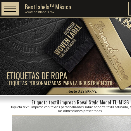
BestLabels™ México
www.bestlabels.mx
ETIQUETAS DE ROPA
ETIQUETAS PERSONALIZADAS PARA LA INDUSTRIA TEXTIL
...desde 0.72 MXN/Pz.
Etiqueta textil impresa Royal Style Model TL-M136
Etiqueta textil impresa con textos personalizados sobre soporte textil satinado,
las dimensiones presentadas.