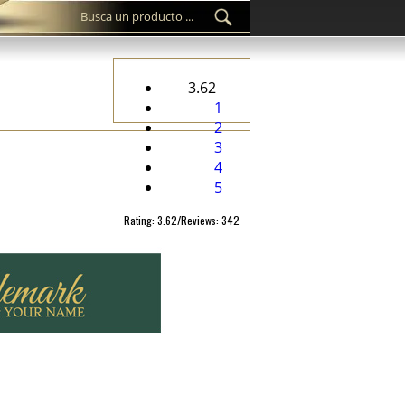
3.62
1
2
3
4
5
Rating: 3.62/Reviews: 342