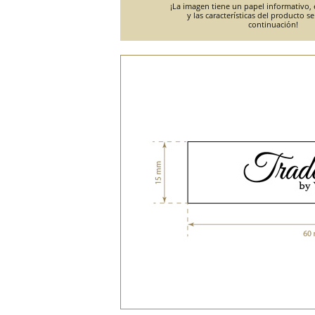
¡La imagen tiene un papel informativo, e
y las características del producto s
continuación!