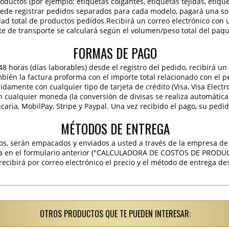
roductos (por ejemplo: etiquetas colgantes, etiquetas tejidas, etiqu
 puede registrar pedidos separados para cada modelo, pagará una sola
idad total de productos pedidos.Recibirá un correo electrónico con 
te de transporte se calculará según el volumen/peso total del paqu
FORMAS DE PAGO
 horas (días laborables) desde el registro del pedido, recibirá un 
ambién la factura proforma con el importe total relacionado con el p
pidamente con cualquier tipo de tarjeta de crédito (Visa, Visa Elect
en cualquier moneda (la conversión de divisas se realiza automáti
caria, MobilPay, Stripe y Paypal. Una vez recibido el pago, su pedi
MÉTODOS DE ENTREGA
os, serán empacados y enviados a usted a través de la empresa de 
ra en el formulario anterior ("CALCULADORA DE COSTOS DE PRODU
ibirá por correo electrónico el precio y el método de entrega des
OTROS PRODUCTOS QUE TE PUEDEN INTERESAR: