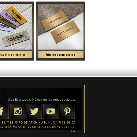
etas de cuero sintético
Etiquetas de cuero natural
Siga BestLabels México en las redes sociales:
R
BE
IT
ES
PT
RO
DE
AT
CH
HU
PL
NL
DK
FI
SE
BG
CZ
LV
SI
SK
MX
AR
BR
VE
CO
CL
AU
CA
US-NY
US-FL
US-
CA