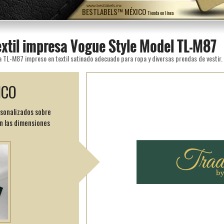
www.bestlabels.mx
BESTLABELS™ MÉXICO
Tienda en línea
extil impresa Vogue Style Model TL-M87
a TL-M87 impreso en textil satinado adecuado para ropa y diversas prendas de vestir.
ICO
rsonalizados sobre
n las dimensiones