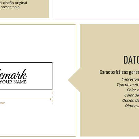
l diseño original
e presentan a
DAT
Características gener
Impresión 
Tipo de mater
Color d
Color del
Opción de
Dimensi