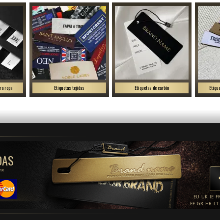
ra ropa
Etiquetas tejidas
Etiquetas de cartón
Etiqu
DAS
mx
EU
UK
IE
F
EE
GR
HR
LT