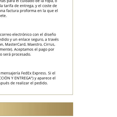
etas para el cuidado de la ropa, o
 tarifa de entrega, y el coste de
una factura proforma en la que el
ete.
correo electrónico con el diseño
edido y un enlace seguro, a través
ron, MasterCard, Maestro, Cirrus,
camente). Aceptamos el pago por
do será procesado.
mensajería FedEx Express. Si el
CCIÓN Y ENTREGA") y aparece el
pués de realizar el pedido.