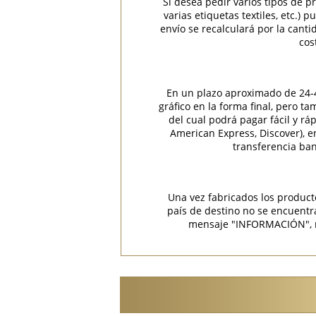
Si desea pedir varios tipos de p
varias etiquetas textiles, etc.)
envío se recalculará por la cant
cos
En un plazo aproximado de 24-48
gráfico en la forma final, pero t
del cual podrá pagar fácil y rá
American Express, Discover), 
transferencia ban
Una vez fabricados los product
país de destino no se encuent
mensaje "INFORMACIÓN", rec