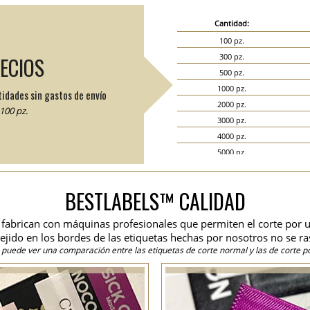
Cantidad:
100 pz.
300 pz.
RECIOS
500 pz.
1000 pz.
tidades sin gastos de envío
2000 pz.
100 pz.
3000 pz.
4000 pz.
5000 pz.
6000 pz.
7000 pz.
BESTLABELS™ CALIDAD
8000 pz.
9000 pz.
se fabrican con máquinas profesionales que permiten el corte por u
10000 pz.
 tejido en los bordes de las etiquetas hechas por nosotros no se ra
15000 pz.
 puede ver una comparación entre las etiquetas de corte normal y las de corte po
20000 pz.