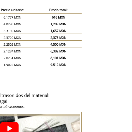
Precio unitario:
Precio total:
6.1777 MXN
618 MXN
4.0298 MXN
1,209 MXN
3.3139 MXN
1,657 MXN
2.3729 MXN
2,373 MXN
2.2502 MXN
4,500 MXN
2.1274 MXN
6,382 MXN
2.0251 MXN
8,101 MXN
1.9024 MXN
9,512 MXN
1.7797 MXN
10,678 MXN
1.6569 MXN
11,599 MXN
1.5342 MXN
12,274 MXN
1.4319 MXN
12,887 MXN
ltrasonidos del material!
1.3092 MXN
13,092 MXN
sga!
1.1864 MXN
17,797 MXN
r ultrasonidos.
1.0637 MXN
21,274 MXN