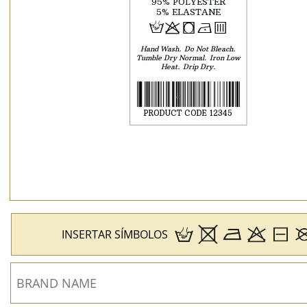
H
p
j
N
b
Hand Wash
Do Not Bleach
Tumble Dry Normal
Iron Low
Heat
Drip Dry
INSERTAR SÍMBOLOS