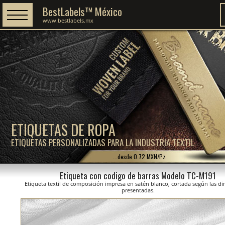
BestLabels™ México
www.bestlabels.mx
ETIQUETAS DE ROPA
ETIQUETAS PERSONALIZADAS PARA LA INDUSTRIA TEXTIL
...desde 0.72 MXN/Pz.
Etiqueta con codigo de barras Modelo TC-M191
Etiqueta textil de composición impresa en satén blanco, cortada según las d
presentadas.