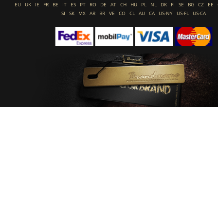
EU
UK
IE
FR
BE
IT
ES
PT
RO
DE
AT
CH
HU
PL
NL
DK
FI
SE
BG
CZ
EE
SI
SK
MX
AR
BR
VE
CO
CL
AU
CA
US-NY
US-FL
US-CA