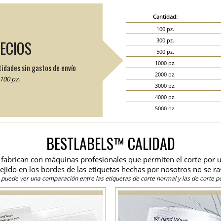
Cantidad:
100 pz.
300 pz.
RECIOS
500 pz.
1000 pz.
tidades sin gastos de envío
2000 pz.
100 pz.
3000 pz.
4000 pz.
5000 pz.
6000 pz.
7000 pz.
BESTLABELS™ CALIDAD
8000 pz.
9000 pz.
se fabrican con máquinas profesionales que permiten el corte por u
10000 pz.
 tejido en los bordes de las etiquetas hechas por nosotros no se ra
15000 pz.
 puede ver una comparación entre las etiquetas de corte normal y las de corte po
20000 pz.