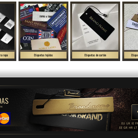
ra ropa
Etiquetas tejidas
Etiquetas de cartón
Etiqu
DAS
mx
EU
UK
IE
F
EE
GR
HR
LT