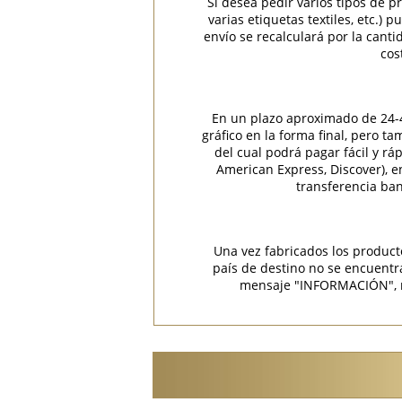
Si desea pedir varios tipos de p
varias etiquetas textiles, etc.)
envío se recalculará por la cant
cos
En un plazo aproximado de 24-48
gráfico en la forma final, pero t
del cual podrá pagar fácil y rá
American Express, Discover), 
transferencia ban
Una vez fabricados los product
país de destino no se encuent
mensaje "INFORMACIÓN", rec