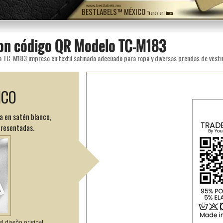
www.bestlabels.mx
BESTLABELS™ MÉXICO
Tienda en línea
con código QR Modelo TC-M183
a TC-M183 impreso en textil satinado adecuado para ropa y diversas prendas de vestir
ICO
a en satén blanco,
presentadas.
l diseño original