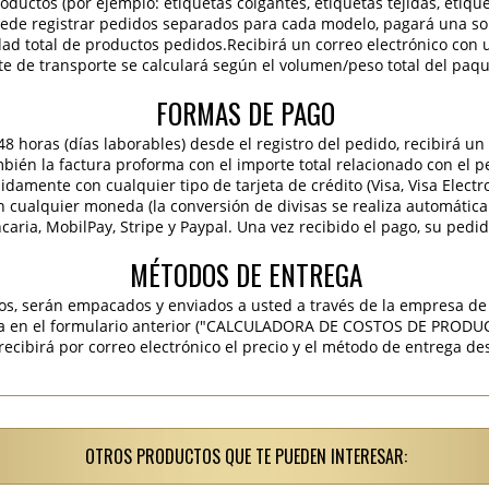
roductos (por ejemplo: etiquetas colgantes, etiquetas tejidas, etiqu
 puede registrar pedidos separados para cada modelo, pagará una sola
idad total de productos pedidos.Recibirá un correo electrónico con 
te de transporte se calculará según el volumen/peso total del paqu
FORMAS DE PAGO
 horas (días laborables) desde el registro del pedido, recibirá un 
ambién la factura proforma con el importe total relacionado con el p
pidamente con cualquier tipo de tarjeta de crédito (Visa, Visa Elect
en cualquier moneda (la conversión de divisas se realiza automáti
caria, MobilPay, Stripe y Paypal. Una vez recibido el pago, su pedi
MÉTODOS DE ENTREGA
os, serán empacados y enviados a usted a través de la empresa de 
ra en el formulario anterior ("CALCULADORA DE COSTOS DE PRODU
ibirá por correo electrónico el precio y el método de entrega des
OTROS PRODUCTOS QUE TE PUEDEN INTERESAR: