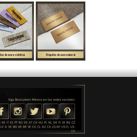
etas de cuero sintético
Etiquetas de cuero natural
Siga BestLabels México en las redes sociales:
R
BE
IT
ES
PT
RO
DE
AT
CH
HU
PL
NL
DK
FI
SE
BG
CZ
LV
SI
SK
MX
AR
BR
VE
CO
CL
AU
CA
US-NY
US-FL
US-
CA