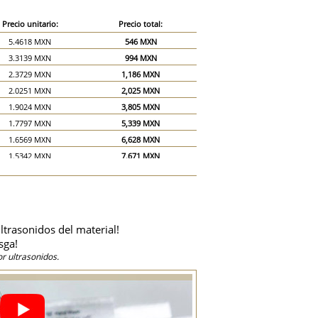
Precio unitario:
Precio total:
5.4618 MXN
546 MXN
3.3139 MXN
994 MXN
2.3729 MXN
1,186 MXN
2.0251 MXN
2,025 MXN
1.9024 MXN
3,805 MXN
1.7797 MXN
5,339 MXN
1.6569 MXN
6,628 MXN
1.5342 MXN
7,671 MXN
1.4319 MXN
8,592 MXN
1.3092 MXN
9,164 MXN
1.1864 MXN
9,492 MXN
1.0637 MXN
9,573 MXN
ltrasonidos del material!
1.0433 MXN
10,433 MXN
sga!
0.941 MXN
14,115 MXN
r ultrasonidos.
0.8387 MXN
16,774 MXN