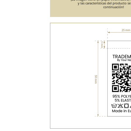
y las características del producto s
continuación!