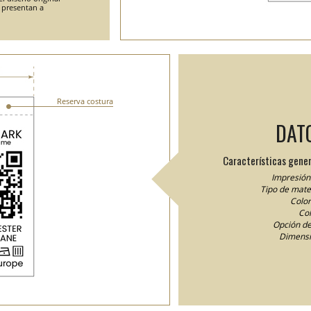
e presentan a
Reserva costura
DAT
Características gener
Impresión 
Tipo de mater
Color
Col
Opción de
Dimensi