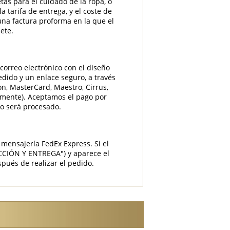
etas para el cuidado de la ropa, o
 tarifa de entrega, y el coste de
una factura proforma en la que el
ete.
correo electrónico con el diseño
edido y un enlace seguro, a través
ron, MasterCard, Maestro, Cirrus,
camente). Aceptamos el pago por
do será procesado.
mensajería FedEx Express. Si el
CCIÓN Y ENTREGA") y aparece el
pués de realizar el pedido.