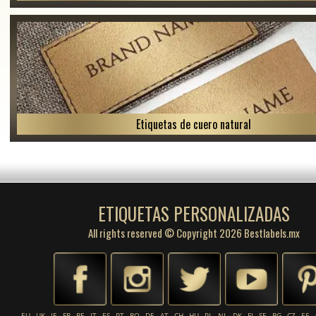
Etiquetas de cuero natural
ETIQUETAS PERSONALIZADAS
All rights reserved © Copyright 2026 Bestlabels.mx
EU
UK
IE
FR
BE
IT
ES
PT
RO
DE
AT
CH
HU
PL
NL
DK
FI
SE
BG
CZ
EE