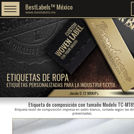
BestLabels™ México
www.bestlabels.mx
ETIQUETAS DE ROPA
ETIQUETAS PERSONALIZADAS PARA LA INDUSTRIA TEXTIL
...desde 0.72 MXN/Pz.
Etiqueta de composición con tamaño Modelo TC-M18
Etiqueta textil de composición impresa en satén blanco, cortada según las d
presentadas.