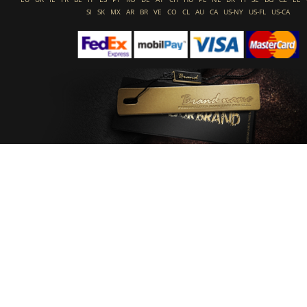
SI
SK
MX
AR
BR
VE
CO
CL
AU
CA
US-NY
US-FL
US-CA