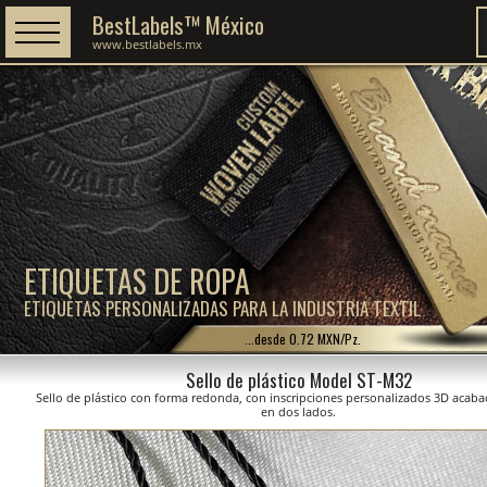
BestLabels™ México
www.bestlabels.mx
ETIQUETAS DE ROPA
ETIQUETAS PERSONALIZADAS PARA LA INDUSTRIA TEXTIL
...desde 0.72 MXN/Pz.
Sello de plástico Model ST-M32
Sello de plástico con forma redonda, con inscripciones personalizados 3D acaba
en dos lados.