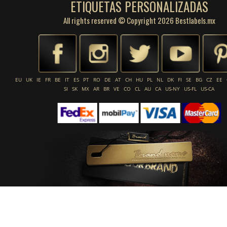
ETIQUETAS PERSONALIZADAS
All rights reserved © Copyright 2026 Bestlabels.mx
EU
UK
IE
FR
BE
IT
ES
PT
RO
DE
AT
CH
HU
PL
NL
DK
FI
SE
BG
CZ
EE
SI
SK
MX
AR
BR
VE
CO
CL
AU
CA
US-NY
US-FL
US-CA