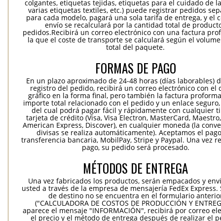
colgantes, etiquetas tejidas, etiquetas para el cuidado de la
varias etiquetas textiles, etc.) puede registrar pedidos se
para cada modelo, pagará una sola tarifa de entrega, y el 
envío se recalculará por la cantidad total de product
pedidos.Recibirá un correo electrónico con una factura pr
la que el coste de transporte se calculará según el volum
total del paquete.
FORMAS DE PAGO
En un plazo aproximado de 24-48 horas (días laborables) 
registro del pedido, recibirá un correo electrónico con el
gráfico en la forma final, pero también la factura proforma
importe total relacionado con el pedido y un enlace seguro,
del cual podrá pagar fácil y rápidamente con cualquier t
tarjeta de crédito (Visa, Visa Electron, MasterCard, Maestro,
American Express, Discover), en cualquier moneda (la conv
divisas se realiza automáticamente). Aceptamos el pag
transferencia bancaria, MobilPay, Stripe y Paypal. Una vez re
pago, su pedido será procesado.
MÉTODOS DE ENTREGA
Una vez fabricados los productos, serán empacados y env
usted a través de la empresa de mensajería FedEx Express. S
de destino no se encuentra en el formulario anterio
("CALCULADORA DE COSTOS DE PRODUCCIÓN Y ENTREGA
aparece el mensaje "INFORMACIÓN", recibirá por correo ele
el precio y el método de entrega después de realizar el p