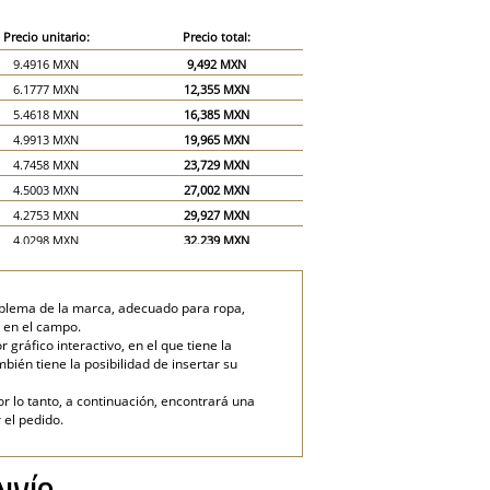
Precio unitario:
Precio total:
9.4916 MXN
9,492 MXN
6.1777 MXN
12,355 MXN
5.4618 MXN
16,385 MXN
4.9913 MXN
19,965 MXN
4.7458 MXN
23,729 MXN
4.5003 MXN
27,002 MXN
4.2753 MXN
29,927 MXN
4.0298 MXN
32,239 MXN
3.8048 MXN
34,243 MXN
3.5593 MXN
35,593 MXN
mblema de la marca, adecuado para ropa,
3.0889 MXN
46,333 MXN
s en el campo.
2.8434 MXN
56,868 MXN
ráfico interactivo, en el que tiene la
mbién tiene la posibilidad de insertar su
or lo tanto, a continuación, encontrará una
 el pedido.