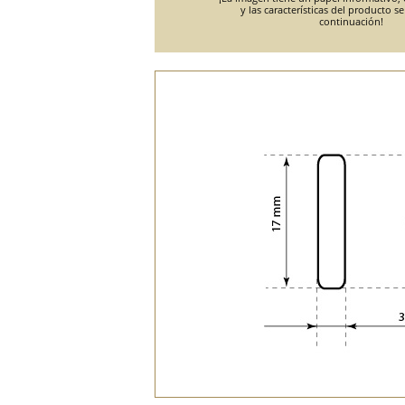
y las características del producto s
continuación!