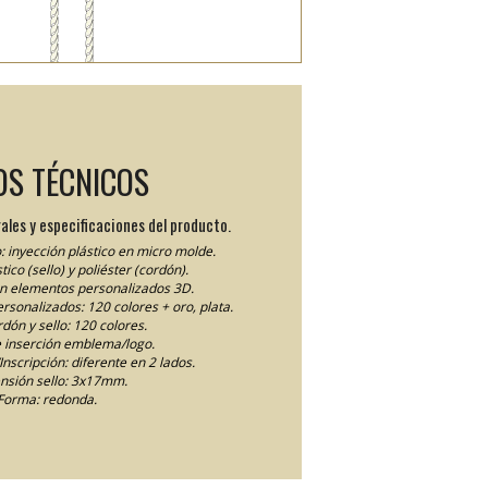
OS TÉCNICOS
ales y especificaciones del producto.
: inyección plástico en micro molde.
tico (sello) y poliéster (cordón).
en elementos personalizados 3D.
personalizados: 120 colores + oro, plata.
dón y sello: 120 colores.
 inserción emblema/logo.
nscripción: diferente en 2 lados.
nsión sello: 3x17mm.
Forma: redonda.