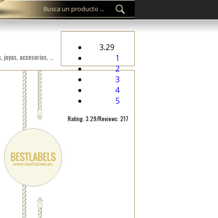
3.29
Sello personalizado de etiquetas de plástico ST-M55 para los productos fashion, como ropa, calzado, bolsos, joyas, accesorios, etc.
1
2
3
4
5
Rating: 3.29/Reviews: 217