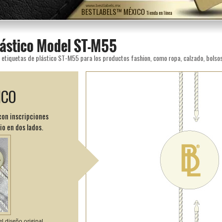
www.bestlabels.mx
BESTLABELS™ MÉXICO
Tienda en línea
plástico Model ST-M55
ICO
con inscripciones
o en dos lados.
l diseño original