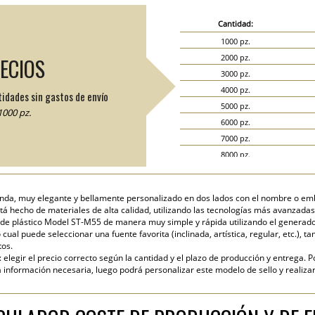
Cantidad:
1000 pz.
2000 pz.
RECIOS
3000 pz.
4000 pz.
tidades sin gastos de envío
5000 pz.
000 pz.
6000 pz.
7000 pz.
8000 pz.
9000 pz.
10000 pz.
onda, muy elegante y bellamente personalizado en dos lados con el nombre o e
15000 pz.
stá hecho de materiales de alta calidad, utilizando las tecnologías más avanzada
20000 pz.
de plástico Model ST-M55 de manera muy simple y rápida utilizando el generador g
cual puede seleccionar una fuente favorita (inclinada, artística, regular, etc.), ta
tos.
elegir el precio correcto según la cantidad y el plazo de producción y entrega. P
nformación necesaria, luego podrá personalizar este modelo de sello y realizar