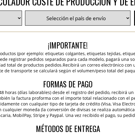
CULADOR COSTE DE PRODUCCIÓN Y DE E
¡IMPORTANTE!
roductos (por ejemplo: etiquetas colgantes, etiquetas tejidas, etiqu
 puede registrar pedidos separados para cada modelo, pagará una sola
idad total de productos pedidos.Recibirá un correo electrónico con 
te de transporte se calculará según el volumen/peso total del paqu
FORMAS DE PAGO
 horas (días laborables) desde el registro del pedido, recibirá un 
ambién la factura proforma con el importe total relacionado con el p
pidamente con cualquier tipo de tarjeta de crédito (Visa, Visa Elect
en cualquier moneda (la conversión de divisas se realiza automáti
caria, MobilPay, Stripe y Paypal. Una vez recibido el pago, su pedi
MÉTODOS DE ENTREGA