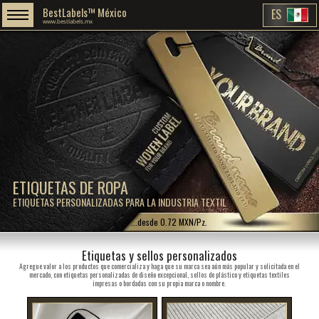
BestLabels™ México
ES
www.bestlabels.mx
ETIQUETAS DE ROPA
ETIQUETAS PERSONALIZADAS PARA LA INDUSTRIA TEXTIL
...desde 0.72 MXN/Pz.
Etiquetas y sellos personalizados
Agregue valor a los productos que comercializa y haga que su marca sea aún más popular y solicitada en el
mercado, con etiquetas personalizadas de diseño excepcional, sellos de plástico y etiquetas textiles
impresas o bordadas con su propia marca o nombre.