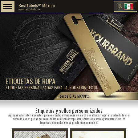
BestLabels™ México
ES
www.bestlabels.mx
ETIQUETAS DE ROPA
ETIQUETAS PERSONALIZADAS PARA LA INDUSTRIA TEXTIL
...desde 0.72 MXN/Pz.
Etiquetas y sellos personalizados
Agregue valor a los productos que comercializa y haga que su marca sea aún más popular y solicitada en el
mercado, con etiquetas personalizadas de diseño excepcional, sellos de plástico y etiquetas textiles
impresas o bordadas con su propia marca o nombre.