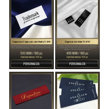
Etiqueta textil impresa de satén Modelo TL-M44
Etiqueta de talla Model TC-M167
TL-M44 Etiqueta textil de Marca impresa en satén blanco
TC-M167 Etiquetas de tallas personalizadas fabricadas
fino, adecuada para ropa y diversos productos textiles.
por encargo en raso fino, para coser en la ropa, los
zapatos o diversas prendas de vestir.
593 MXN / 100 pz.
499 MXN / 100 pz.
Cantidad mínima: 100 pz.
Cantidad mínima: 100 pz.
PERSONALIZA
PERSONALIZA